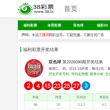
首页
福利彩票
体育彩票
双色球
福彩3D
福利彩票开奖结果
双色球
第
2026090期
开奖结果
每周二、四、日21:15开奖，每注2元，最
历史开奖号码
号码走势图
路珠分析
定
和值
跨度
区间比
单双比
96
25
2:1:3
4:2