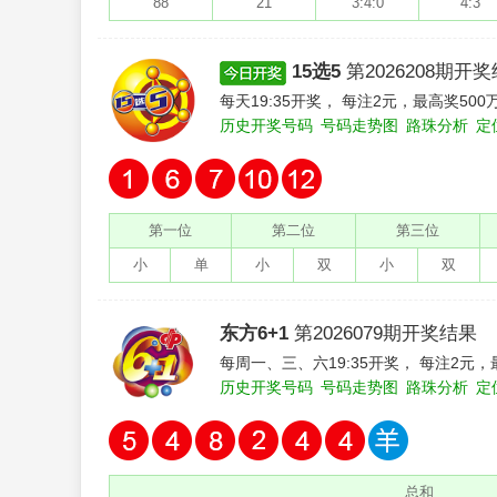
88
21
3:4:0
4:3
15选5
第
2026208期
开奖
每天19:35开奖， 每注2元，最高奖500
历史开奖号码
号码走势图
路珠分析
定
第一位
第二位
第三位
小
单
小
双
小
双
东方6+1
第
2026079期
开奖结果
每周一、三、六19:35开奖， 每注2元，
历史开奖号码
号码走势图
路珠分析
定
总和